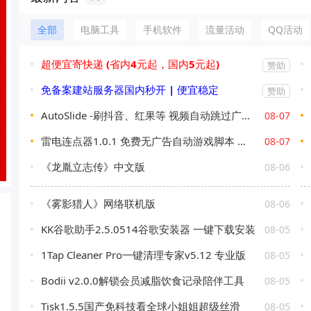
全部
电脑工具
手机软件
流量活动
QQ活动
超便宜寄快递 (省内4元起，国内5元起)
赞助
免备案建站服务器国内秒开 | 便宜稳定
赞助
AutoSlide -刷抖音、红果等 视频自动跳过广告 OCR智能识别 v2.6.0
08-07
雷电连点器1.0.1 免费无广告自动游戏脚本 自动抢票
08-07
《龙胤立志传》中文版
08-06
《雾影猎人》网络联机版
08-06
KK谷歌助手2.5.0514谷歌安装器 一键下载安装
08-05
1Tap Cleaner Pro一键清理专家v5.12 专业版
08-05
Bodii v2.0.0解锁会员减脂饮食记录陪伴工具
08-05
Tisk1.5.5国产免科技看全球小姐姐超级丝滑
08-05