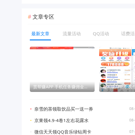
文章专区
最新文章
流量活动
QQ活动
话费活
赏帮赚APP 手机任务赚佣金软件
趣闲赚APP 手
奈雪的茶领取饮品买一送一券
08-
京東领4.9-4卷1左右花露水
08-
微信天天领QQ音乐绿钻周卡
07-