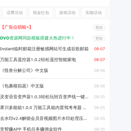
话费活动
现金红包
游戏活动
实物活动
微信活动
【广告位招租~】
赞助
DVD资源网同款模板搭建火热进行中！
赞助
Instant临时邮箱注册敏感网站可生成谷歌邮箱
08-07
万能工具遥控器1.0.2轻松遥控智能家电
08-07
《怪兽分解公司》中文版
08-06
《包裹模拟器》中文版
08-06
灵变语音变声器1.0.3轻松玩转百变声线一键变声
08-05
霁川多能箱1.0.0 万能工具箱内置驾考考题 去水印等功能
08-05
去水印v2.4解锁会员音视频图片水印处理压缩工具
08-05
赏帮赚APP 手机任务赚佣金软件
08-05