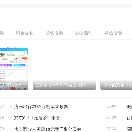
动
现金红包
游戏活动
实物活动
微信活动
机任务赚钱软件
京东补贴0.5-2.99自提冰杯/蜜雪等
奈雪的茶领取
滴滴出行领35亓机票立减券
美
04
08-04
京东0.1-1元撸多种零食
百
03
07-30
快手部分人美团18元无门槛外卖券
滴
29
07-28