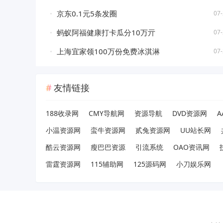
京东0.1元5条发圈
07-
蚂蚁阿福健康打卡瓜分10万亓
07-
上海宜家领100万份免费冰淇淋
07-
友情链接
188收录网
CMY导航网
资源导航
DVD资源网
A
小温资源网
蛮牛资源网
贰兔资源网
UU站长网
酷云资源网
瘦巴巴资源
引流系统
OAO资讯网
雷霆资源网
115辅助网
125源码网
小刀娱乐网