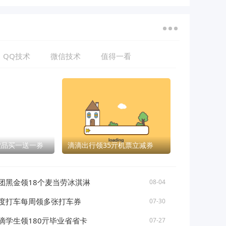
QQ技术
微信技术
值得一看
饮品买一送一券
滴滴出行领35亓机票立减券
团黑金领18个麦当劳冰淇淋
08-04
度打车每周领多张打车券
07-30
滴学生领180亓毕业省省卡
07-27