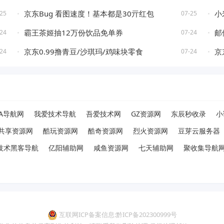
京东Bug 看图速度！基本都是30亓红包
小
25
07-25
霸王茶姬抽12万份饮品免单券
邮
24
07-24
京东0.99撸青豆/沙琪玛/鸡味块零食
京
24
07-24
A导航网
我爱技术导航
吾爱技术网
GZ资源网
东辰秒收录
小
共享资源网
酷玩资源网
酷奇资源网
烈火资源网
豆芽云服务器
技术黑客导航
亿阳辅助网
咸鱼资源网
七天辅助网
聚收集导航
互联网ICP备案信息:黔ICP备202300999号