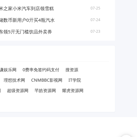
米之家小米汽车到店领雪糕
07-25
储数币新用户0亓买4瓶汽水
07-24
东领5亓无门槛饮品外卖券
07-23
谦娱乐网
0费率免签约码支付
搜资源
理想技术网
CNMBBC影视网
IT学院
网
超级资源网
芊皓资源网
耀虎资源网