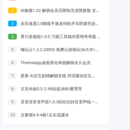
2
AI换脸1.02 解锁会员无限制无违禁换脸 支持照片/视频
3
反应速度2.0锻炼手速老伺机开车防疲劳必备
4
霁川多能箱1.0.0 万能工具箱内置驾考考题 去水印等功能
5
嗨玩云1.3.2.20050 免费云游戏玩3A大作/热门游戏 无延迟免下载
6
ThemeApp桌面美化神器解锁永久会员
7
星果 Ai交互剧情解锁支线 对话驱动交互故事剧情
8
京东补贴0.5-2.99自提冰杯/蜜雪等
9
灵变语音变声器1.0.3轻松玩转百变声线一键变声
10
京東领4.9-4卷1左右花露水