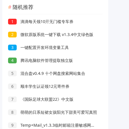
随机推荐
1
滴滴每天领10亓无门槛专车券
2
微软原版系统一键下载 v1.3.4中文绿色版
3
一键配置开发环境变量工具
4
腾讯电脑软件管理提取独立版
5
混合盘v0.4.9 十个网盘搜索网站集合
6
顺丰学生认证领12元寄件券
7
《国际足球大联盟22》中文版
8
萌萌的日系短裙女孩阳光下甜美可爱写真照
9
Temp+Mail_v1.3.3临时邮箱注册敏感网站一次性邮箱无限注册