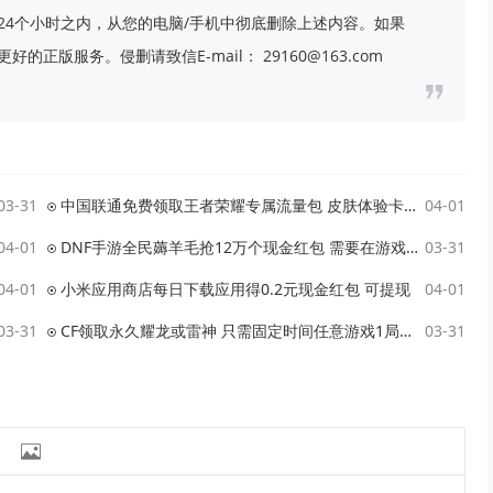
24个小时之内，从您的电脑/手机中彻底删除上述内容。如果
版服务。侵删请致信E-mail： 29160@163.com
03-31
中国联通免费领取王者荣耀专属流量包 皮肤体验卡等
04-01
04-01
DNF手游全民薅羊毛抢12万个现金红包 需要在游戏登陆后兑换
03-31
04-01
小米应用商店每日下载应用得0.2元现金红包 可提现
04-01
03-31
CF领取永久耀龙或雷神 只需固定时间任意游戏1局即可
03-31
