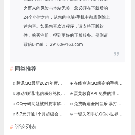
之而来的风险与本站无关，您必须在下载后的
24个小时之内，从您的电脑/手机中彻底删除上
述内容。如果您喜欢该程序，请支持正版软
件，购买注册，得到更好的正版服务。侵删请
致信E-mail： 29160@163.com
同类推荐
腾讯QQ最新2021年度社交形象出炉！
在线查询QQ绑定的手机号码 亲测秒查
移动/联通/电信积分兑换话费短信代码
蛋黄教育API 免费的泄露信息查询网站
QQ号码问题被封复审解封申请入口
免费听遍全网音乐 暴打某Q某易云
5.7元开通1个月超级会员 苹果/安卓均可
一键关闭手机QQ小世界功能 不显示栏目
评论列表