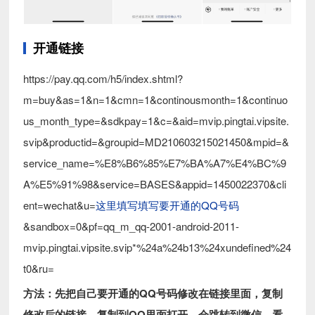
开通链接
https://pay.qq.com/h5/index.shtml?
m=buy&as=1&n=1&cmn=1&continousmonth=1&continuo
us_month_type=&sdkpay=1&c=&aid=mvip.pingtai.vipsite.
svip&productid=&groupid=MD210603215021450&mpid=&
service_name=%E8%B6%85%E7%BA%A7%E4%BC%9
A%E5%91%98&service=BASES&appid=1450022370&cli
ent=wechat&u=
这里填写填写要开通的QQ号码
&sandbox=0&pf=qq_m_qq-2001-android-2011-
mvip.pingtai.vipsite.svip*%24a%24b13%24xundefined%24
t0&ru=
方法：先把自己要开通的QQ号码修改在链接里面，复制
修改后的链接，复制到QQ里面打开，会跳转到微信，看