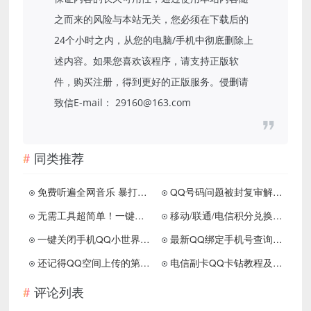
之而来的风险与本站无关，您必须在下载后的
24个小时之内，从您的电脑/手机中彻底删除上
述内容。如果您喜欢该程序，请支持正版软
件，购买注册，得到更好的正版服务。侵删请
致信E-mail： 29160@163.com
同类推荐
免费听遍全网音乐 暴打某Q某易云
QQ号码问题被封复审解封申请入口
无需工具超简单！一键删除QQ单项好友
移动/联通/电信积分兑换话费短信代码
一键关闭手机QQ小世界功能 不显示栏目
最新QQ绑定手机号查询 反查等功能
还记得QQ空间上传的第一张照片吗？
电信副卡QQ卡钻教程及卡钻最新地址
评论列表