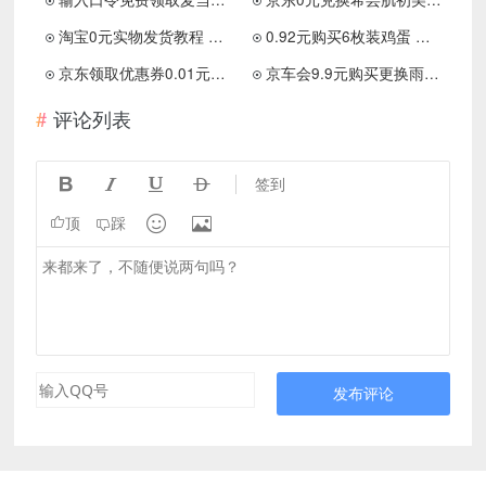
淘宝0元实物发货教程 这才是薅羊毛！
0.92元购买6枚装鸡蛋 先领0.68元优惠卷
京东领取优惠券0.01元购买50只口罩
京车会9.9元购买更换雨刮项目
评论列表




签到


顶
踩
发布评论