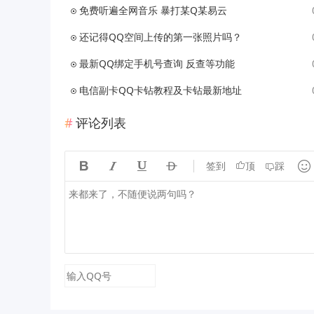
免费听遍全网音乐 暴打某Q某易云
还记得QQ空间上传的第一张照片吗？
最新QQ绑定手机号查询 反查等功能
电信副卡QQ卡钻教程及卡钻最新地址
评论列表





签到
顶
踩