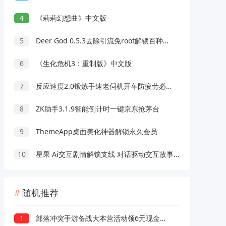
4
《莉莉幻想曲》中文版
5
Deer God 0.5.3去除引流免root解锁百种软件会员
6
《生化危机3：重制版》中文版
7
反应速度2.0锻炼手速老伺机开车防疲劳必备
8
ZK助手3.1.9智能倒计时一键京东抢茅台
9
ThemeApp桌面美化神器解锁永久会员
10
星果 Ai交互剧情解锁支线 对话驱动交互故事剧情
随机推荐
1
部落冲突手游备战大本营活动领6元现金红包 可大小号互撸