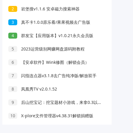
2
岩堡搜v1.1.6 安卓磁力搜索神器
3
真不卡1.0.0原乐看/果果视频去广告版
4
群发宝【应用版本】v1.0.21永久会员版
5
2023运营级别网赚网盘源码附教程
6
【安卓软件】Wink修图（解锁会员）
7
闪指连点器v3.1.8去广告纯净版/解放双手
8
凤凰秀TV v2.0.1.52
9
后山挖宝记：挖宝题材小游戏，来拿0.3以上红包
10
X-plore文件管理器v4.38.31解锁捐赠版