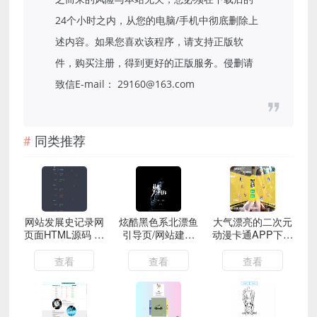
24个小时之内，从您的电脑/手机中彻底删除上
述内容。如果您喜欢该程序，请支持正版软
件，购买注册，得到更好的正版服务。侵删请
致信E-mail： 29160@163.com
同类推荐
网站发展史记录网
炫酷黑色系北漂鱼
大气漂亮的二次元
页面HTML源码 记
引导页/网站建设
动漫卡通APP下载
录网站发展史
中HTML源码 带
页面HTML源码 带
BGM
文字弹幕
查看
查看
查看