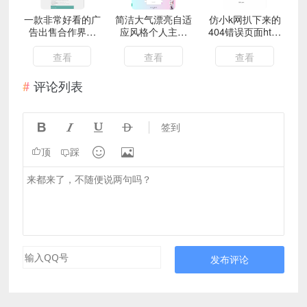
一款非常好看的广
简洁大气漂亮自适
仿小k网扒下来的
告出售合作界面
应风格个人主页
404错误页面html
HTML源码
HTML源码
源码 带语音播报
查看
查看
查看
评论列表




签到


顶
踩
发布评论