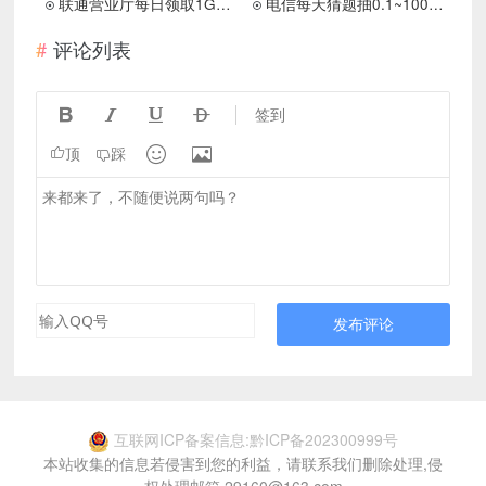
联通营业厅每日领取1GB全国流量日包
电信每天猜题抽0.1~100元话费
评论列表




签到


顶
踩
发布评论
互联网ICP备案信息:黔ICP备202300999号
本站收集的信息若侵害到您的利益，请联系我们删除处理,侵