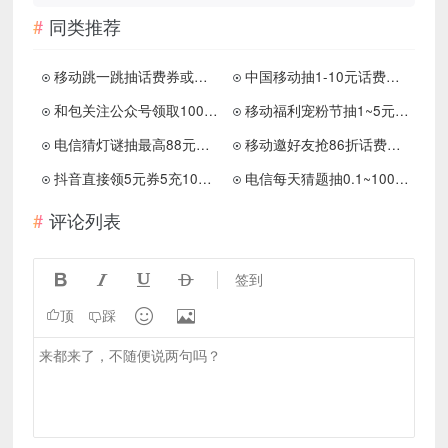
同类推荐
移动跳一跳抽话费券或流量券
中国移动抽1-10元话费和流量 秒到账
和包关注公众号领取100积分
移动福利宠粉节抽1~5元话费
电信猜灯谜抽最高88元话费
移动邀好友抢86折话费充值券
抖音直接领5元券5充10元话费
电信每天猜题抽0.1~100元话费
评论列表




签到


顶
踩