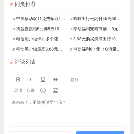
同类推荐
中国移动双11免费领取1GB流量 打卡5次兑换5元话费
哈啰出行云闪付45充50元话费
抖音直接领5元券5充10元话费
移动福利宠粉节抽1~5元话费
电信用户福卡抽多个随机话费
3.98元购买滴滴出行10张5元无门槛券
移动用户抽最高3.88元话费券
电信福利0.1元=1G流量30分钟国内通话
评论列表




签到


顶
踩