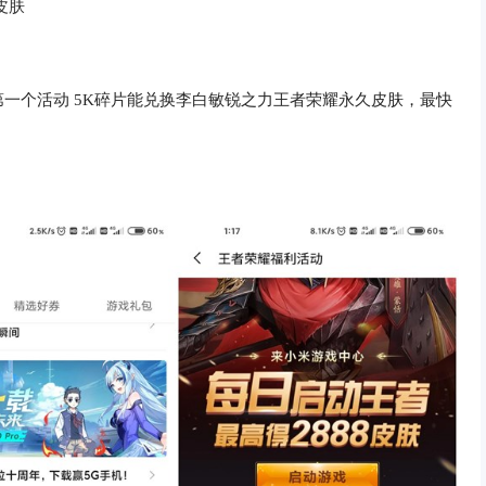
皮肤
一个活动 5K碎片能兑换李白敏锐之力王者荣耀永久皮肤，最快