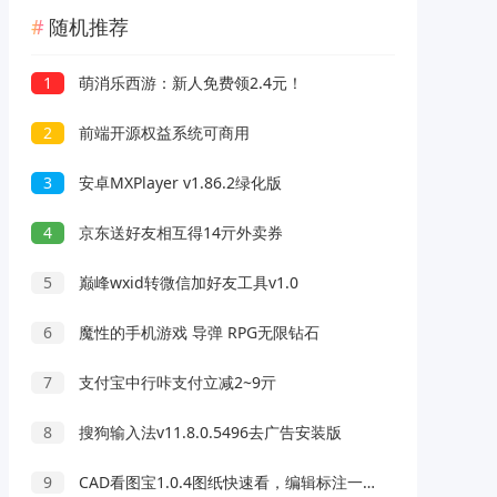
随机推荐
1
萌消乐西游：新人免费领2.4元！
2
前端开源权益系统可商用
3
安卓MXPlayer v1.86.2绿化版
4
京东送好友相互得14亓外卖券
5
巅峰wxid转微信加好友工具v1.0
6
魔性的手机游戏 导弹 RPG无限钻石
7
支付宝中行咔支付立减2~9亓
8
搜狗输入法v11.8.0.5496去广告安装版
9
CAD看图宝1.0.4图纸快速看，编辑标注一条龙解锁版