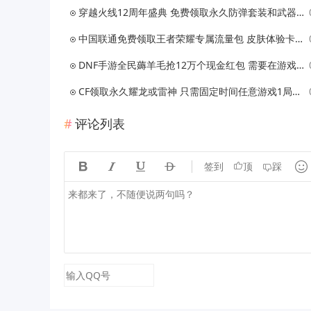
穿越火线12周年盛典 免费领取永久防弹套装和武器 抽1年的CF会员
中国联通免费领取王者荣耀专属流量包 皮肤体验卡等
DNF手游全民薅羊毛抢12万个现金红包 需要在游戏登陆后兑换
CF领取永久耀龙或雷神 只需固定时间任意游戏1局即可
评论列表





签到
顶
踩