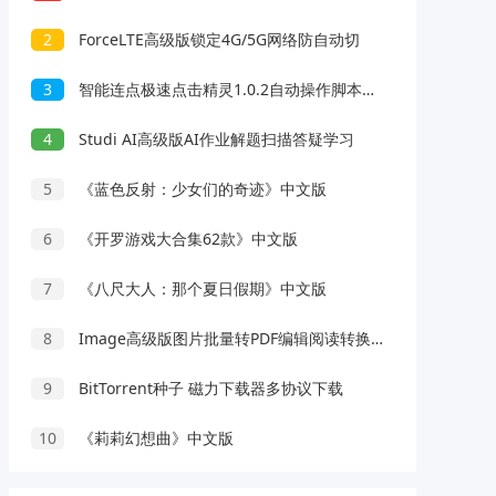
2
ForceLTE高级版锁定4G/5G网络防自动切
3
智能连点极速点击精灵1.0.2自动操作脚本录制解放双手
4
Studi AI高级版AI作业解题扫描答疑学习
5
《蓝色反射：少女们的奇迹》中文版
6
《开罗游戏大合集62款》中文版
7
《八尺大人：那个夏日假期》中文版
8
Image高级版图片批量转PDF编辑阅读转换工具
9
BitTorrent种子 磁力下载器多协议下载
10
《莉莉幻想曲》中文版