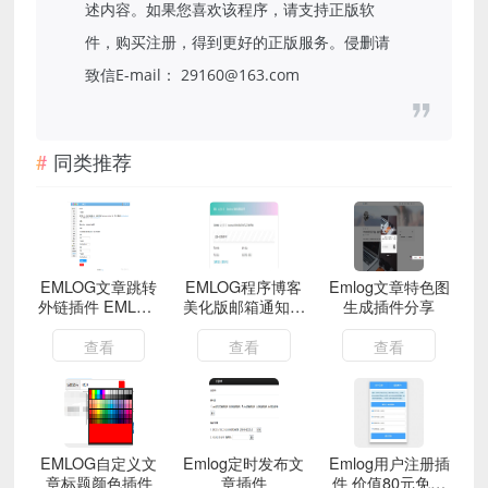
述内容。如果您喜欢该程序，请支持正版软
件，购买注册，得到更好的正版服务。侵删请
致信E-mail： 29160@163.com
同类推荐
EMLOG文章跳转
EMLOG程序博客
Emlog文章特色图
外链插件 EMLOG
美化版邮箱通知插
生成插件分享
文章置顶广告跳转
件
必备
查看
查看
查看
EMLOG自定义文
Emlog定时发布文
Emlog用户注册插
章标题颜色插件
章插件
件 价值80元免费