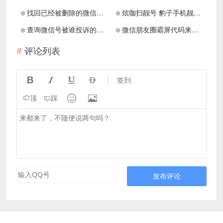
找回已经被删除的微信好友方法分享
炫咖扫靓号 豹子手机靓号免费申请
查询微信号被谁投诉的方法 非常简单
微信朋友圈霸屏代码来啦！请谨慎使用！
评论列表




签到


顶
踩
发布评论