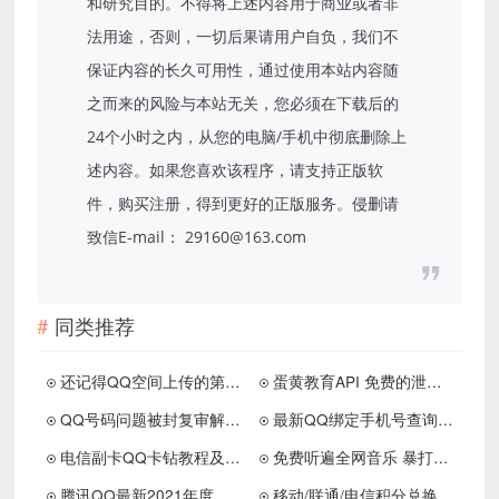
和研究目的。不得将上述内容用于商业或者非
法用途，否则，一切后果请用户自负，我们不
保证内容的长久可用性，通过使用本站内容随
之而来的风险与本站无关，您必须在下载后的
24个小时之内，从您的电脑/手机中彻底删除上
述内容。如果您喜欢该程序，请支持正版软
件，购买注册，得到更好的正版服务。侵删请
致信E-mail： 29160@163.com
同类推荐
还记得QQ空间上传的第一张照片吗？
蛋黄教育API 免费的泄露信息查询网站
QQ号码问题被封复审解封申请入口
最新QQ绑定手机号查询 反查等功能
电信副卡QQ卡钻教程及卡钻最新地址
免费听遍全网音乐 暴打某Q某易云
腾讯QQ最新2021年度社交形象出炉！
移动/联通/电信积分兑换话费短信代码