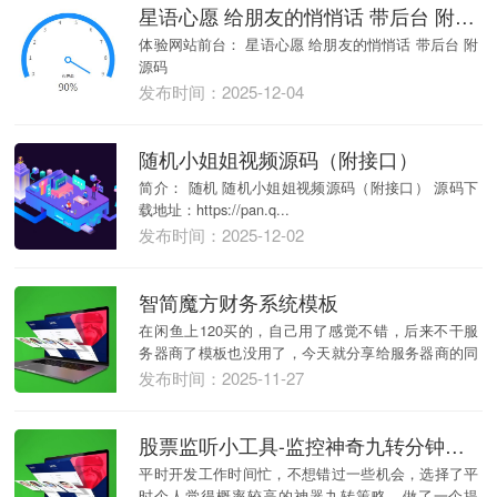
星语心愿 给朋友的悄悄话 带后台 附源码
体验网站前台： 星语心愿 给朋友的悄悄话 带后台 附
源码
发布时间：2025-12-04
随机小姐姐视频源码（附接口）
简介： 随机 随机小姐姐视频源码（附接口） 源码下
载地址：https://pan.q...
发布时间：2025-12-02
智简魔方财务系统模板
在闲鱼上120买的，自己用了感觉不错，后来不干服
务器商了模板也没用了，今天就分享给服务器商的同
行们...
发布时间：2025-11-27
股票监听小工具-监控神奇九转分钟线触发提醒工具V2.0
平时开发工作时间忙，不想错过一些机会，选择了平
时个人觉得概率较高的神器九转策略，做了一个提