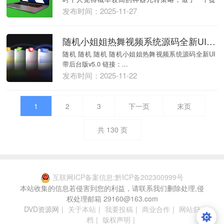
醒。 核...
发布时间：2025-11-27
随机小姐姐热舞视频系统源码全新UI带后台版v5.0
随机 随机 随机 随机小姐姐热舞视频系统源码全新UI
带后台版v5.0 链接：...
发布时间：2025-11-22
1
2
3
下一页
末页
共
130
页
互联网ICP备案信息:黔ICP备202300999号
本站收集的信息若侵害到您的利益，请联系我们删除处理,侵
权处理邮箱 29160@163.com
DVD资源网
|
关于本站
|
我要投稿
|
商业合作
|
网站归
档
|
版权声明
|