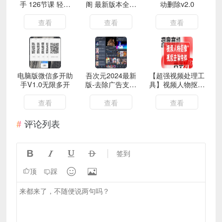
手 126节课 轻松
阁 最新版本全网
动删除v2.0
完成建筑图绘制
小说随便看
查看
查看
查看
电脑版微信多开助
吾次元2024最新
【超强视频处理工
手V1.0无限多开
版-去除广告支持
具】视频人物抠像
看tx动漫
+视频去除物体
查看
查看
查看
评论列表




签到


顶
踩