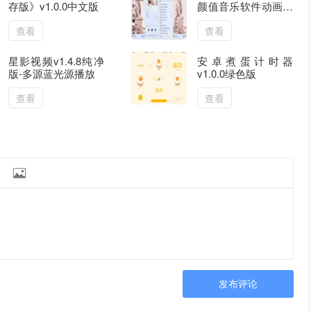
存版》v1.0.0中文版
颜值音乐软件动画非
常流畅已解锁
查看
查看
星影视频v1.4.8纯净
安卓煮蛋计时器
版-多源蓝光源播放
v1.0.0绿色版
查看
查看

发布评论