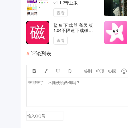
v1.1.2专业版
查看
鲨鱼下载器高级版
1.04不限速下载磁力
等资源
查看
评论列表





签到
顶
踩