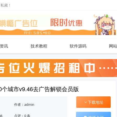
不私藏！
资讯
技术教程
软件源码
网
0个城市v9.46去广告解锁会员版
下载地址
作者：admin
46
点评：0 条