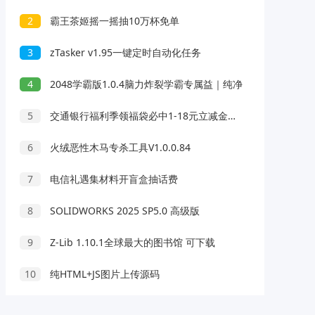
2
霸王茶姬摇一摇抽10万杯免单
3
zTasker v1.95一键定时自动化任务
4
2048学霸版1.0.4脑力炸裂学霸专属益｜纯净
5
交通银行福利季领福袋必中1-18元立减金红包 亲测中2元
6
火绒恶性木马专杀工具V1.0.0.84
7
电信礼遇集材料开盲盒抽话费
8
SOLIDWORKS 2025 SP5.0 高级版
9
Z-Lib 1.10.1全球最大的图书馆 可下载
10
纯HTML+JS图片上传源码