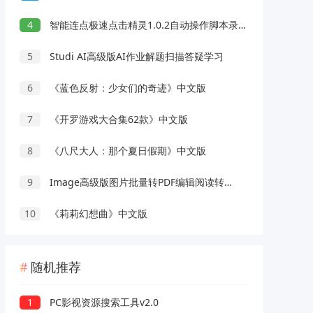
4
智能连点极速点击精灵1.0.2自动操作脚本录制解放双手
5
Studi AI高级版AI作业解题扫描答疑学习
6
《蓝色反射：少女们的奇迹》中文版
7
《开罗游戏大合集62款》中文版
8
《八尺大人：那个夏日假期》中文版
9
Image高级版图片批量转PDF编辑阅读转换工具
10
《莉莉幻想曲》中文版
随机推荐
1
PC影视资源搜索工具v2.0