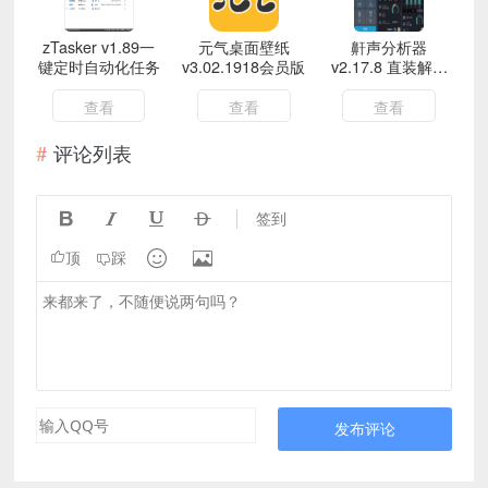
zTasker v1.89一
元气桌面壁纸
鼾声分析器
键定时自动化任务
v3.02.1918会员版
v2.17.8 直装解锁
高级版
查看
查看
查看
评论列表




签到


顶
踩
发布评论