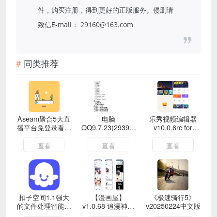
件，购买注册，得到更好的正版服务。侵删请
致信E-mail： 29160@163.com
同类推荐
Aseam聚合5大直
电脑
乐秀视频编辑器
播平台免登录看高
QQ9.7.23(29394)
v10.0.6rc for
清直播
去广告特别版
Android解锁VIP
版
查看
查看
查看
扣子空间1.1强大
【漫画屋】
《极速骑行5》
的文件处理智能AI
v1.0.68 追漫神器
v20250224中文版
｜吊打豆包十条街
最新版