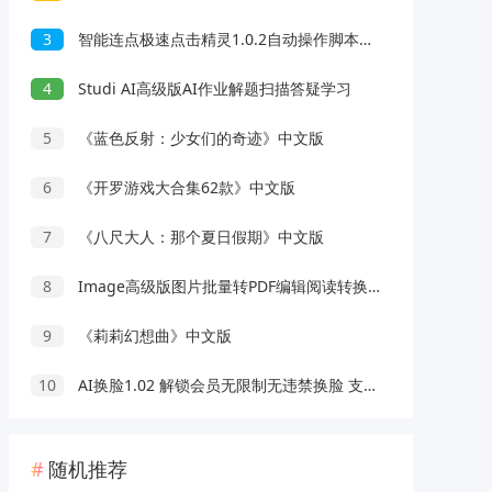
3
智能连点极速点击精灵1.0.2自动操作脚本录制解放双手
4
Studi AI高级版AI作业解题扫描答疑学习
5
《蓝色反射：少女们的奇迹》中文版
6
《开罗游戏大合集62款》中文版
7
《八尺大人：那个夏日假期》中文版
8
Image高级版图片批量转PDF编辑阅读转换工具
9
《莉莉幻想曲》中文版
10
AI换脸1.02 解锁会员无限制无违禁换脸 支持照片/视频
随机推荐