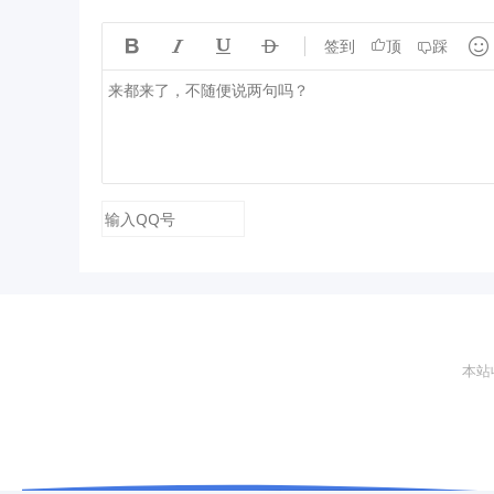





签到
顶
踩
本站