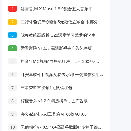
1
洛雪音乐LX Music1.8.0聚合五大音乐平台可无损听歌
2
工行体验资产诊断抽5元微信立减金 限部分用户
3
咏春教练高级版_328深度学习武术的软件
4
爱看影院 v1.6.7 高清影视去广告纯净版
5
抖音“EMO视频”自热流打法，日引300+泛垂直创业粉
6
【安卓软件】视频免费去水印 一键操作实用工具
7
王者荣耀直接领1元微信红包
8
柠檬音乐 v1.2.0 精选榜单，去广告版
9
办公&媒体人Ai工具箱MTools v0.0.8
10
无他相机v7.0.9.164高级谷歌版好多妹子都在用