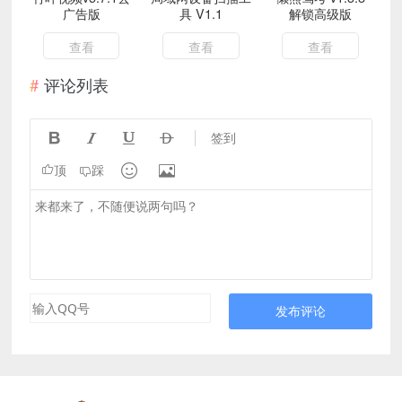
广告版
具 V1.1
解锁高级版
查看
查看
查看
评论列表




签到


顶
踩
发布评论