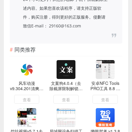
述内容。如果您喜欢该程序，请支持正版软
件，购买注册，得到更好的正版服务。侵删请
致信E-mail： 29160@163.com
同类推荐
风车动漫
文案狗4.0.4（去
安卓NFC Tools
v9.304.201清爽版
除截屏限制解锁会
PRO工具 8.8 专
免费看动漫
员）
业版
查看
查看
查看
竹叶视频v5.7.1去
局域网设备扫描工
懒熊驾考 v1.3.8