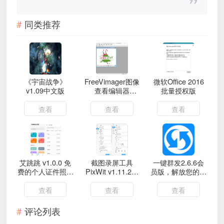
同类推荐
《宇宙战争》
FreeVimager图像
微软Office 2016
v1.09中文版
查看编辑器
批量授权版
v9.9.27
查看
查看
查看
艾跳跳 v1.0.0 免
截图录屏工具
一键群发2.6.6会
费的个人证件照制
PixWit v1.11.2便
员版，解放您的双
作手机软件 功能
携版
手
很强大
查看
查看
查看
评论列表