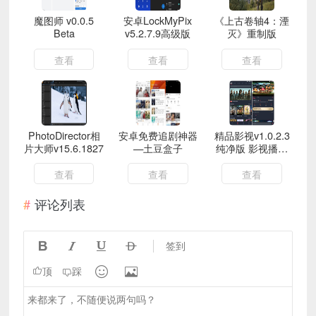
魔图师 v0.0.5
安卓LockMyPix
《上古卷轴4：湮
Beta
v5.2.7.9高级版
灭》重制版
查看
查看
查看
PhotoDirector相
安卓免费追剧神器
精品影视v1.0.2.3
片大师v15.6.1827
—土豆盒子
纯净版 影视播放
器
查看
查看
查看
评论列表




签到


顶
踩