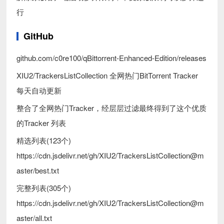
行
GitHub
github.com/c0re100/qBittorrent-Enhanced-Edition/releases
XIU2/TrackersListCollection 全网热门BitTorrent Tracker
每天自动更新
整合了全网热门Tracker，经层层过滤最终得到了这个优质
的Tracker 列表
精选列表(123个)
https://cdn.jsdelivr.net/gh/XIU2/TrackersListCollection@m
aster/best.txt
完整列表(305个)
https://cdn.jsdelivr.net/gh/XIU2/TrackersListCollection@m
aster/all.txt