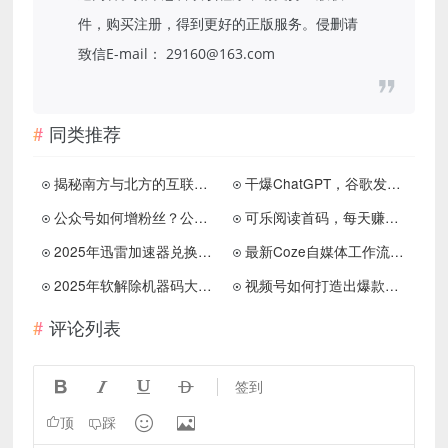
件，购买注册，得到更好的正版服务。侵删请
致信E-mail： 29160@163.com
同类推荐
揭秘南方与北方的互联网圈子的信息差
干爆ChatGPT，谷歌发布新大模型：Gemini
公众号如何增粉丝？公众号的涨粉密码
可乐阅读首码，每天赚零花钱，超级简单，多号操作收益更高
2025年迅雷加速器兑换大全:最新口令、CDKEY、兑换码及优惠券领取教程免费VIP会员白嫖
最新Coze自媒体工作流教程系列
2025年软解除机器码大师工具箱加强版
视频号如何打造出爆款视频，这些事情你知道了吗？
评论列表




签到


顶
踩