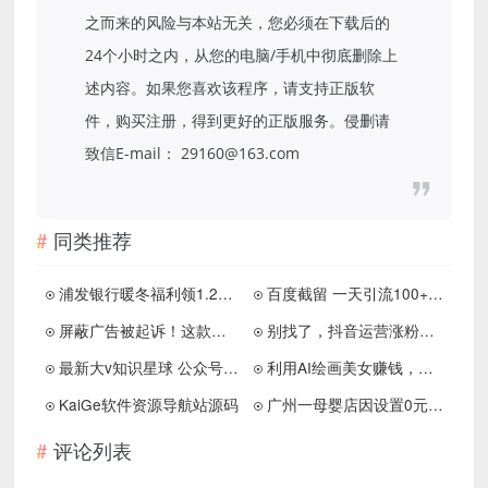
之而来的风险与本站无关，您必须在下载后的
24个小时之内，从您的电脑/手机中彻底删除上
述内容。如果您喜欢该程序，请支持正版软
件，购买注册，得到更好的正版服务。侵删请
致信E-mail： 29160@163.com
同类推荐
浦发银行暖冬福利领1.28亓红包
百度截留 一天引流100+创业粉
屏蔽广告被起诉！这款良心浏览器破产了
别找了，抖音运营涨粉逻辑全在这里了
最新大v知识星球 公众号 小圈子等付费内容合集 4月份更新合集
利用AI绘画美女赚钱，轻松日入200+
KaiGe软件资源导航站源码
广州一母婴店因设置0元购导致关店
评论列表