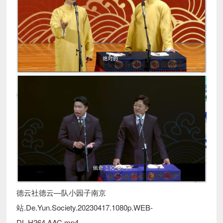
德云社德云—队小园子南京
站.De.Yun.Society.20230417.1080p.WEB-
DL.H264.AAC.mp4