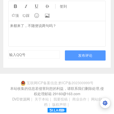




签到


顶
踩
发布评论
互联网ICP备案信息:黔ICP备202300999号
本站收集的信息若侵害到您的利益，请联系我们删除处理,侵
权处理邮箱 29160@163.com
DVD资源网
|
关于本站
|
我要投稿
|
商业合作
|
网站归
档
|
版权声明
|