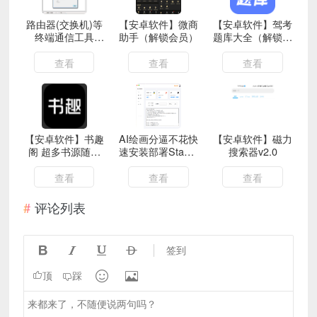
路由器(交换机)等
【安卓软件】微商
【安卓软件】驾考
终端通信工具
助手（解锁会员）
题库大全（解锁会
Hypertrm
员）
查看
查看
查看
【安卓软件】书趣
AI绘画分逼不花快
【安卓软件】磁力
阁 超多书源随便
速安装部署Stable
搜索器v2.0
看页面简洁
Diffusion-
SD_install4CN
查看
查看
查看
评论列表




签到


顶
踩