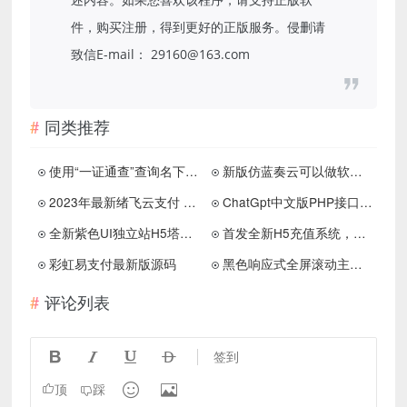
件，购买注册，得到更好的正版服务。侵删请
致信E-mail： 29160@163.com
同类推荐
使用“一证通查”查询名下所有运营商电话卡
新版仿蓝奏云可以做软件库PHP源码
2023年最新绪飞云支付 零度码支付（本地版）个人免签支付最新去授权版 带更新接口
ChatGpt中文版PHP接口源码
全新紫色UI独立站H5塔罗牌占卜系统源码 某站价值300
首发全新H5充值系统，自定义首页+充值页面
彩虹易支付最新版源码
黑色响应式全屏滚动主页源码
评论列表




签到


顶
踩