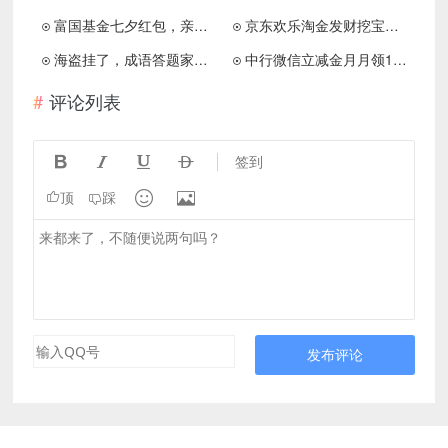
富国基金七夕红包，亲中0.32元
京东欢乐淘金发财挖宝免费领0.2元微信红包
海盗挂了，成语答题家，水果777大奖版，免费赚1.5元！
中行微信立减金月月领1元抽3-20元立减金
评论列表




签到


顶
踩
发布评论