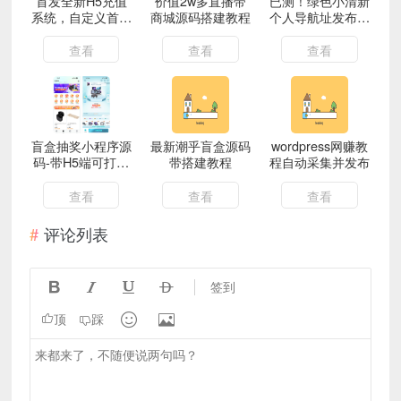
首发全新H5充值
价值2w多直播带
已测！绿色小清新
系统，自定义首页
商城源码搭建教程
个人导航址发布页
+充值页面
单文件源码
查看
查看
查看
盲盒抽奖小程序源
最新潮乎盲盒源码
wordpress网赚教
码-带H5端可打包
带搭建教程
程自动采集并发布
APP_带安装教程
查看
查看
查看
评论列表




签到


顶
踩