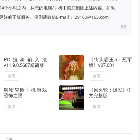
24个小时之内，从您的电脑/手机中彻底删除上述内容。如果
版服务。侵删请致信E-mail： 29160@163.com
PC搜狗输入法
《街头霸王5：冠军
v11.9.0.5687精简版
版》v07.001
查看
查看
解密冒险手机游戏
《风火轮：爆发》中
恐怖之眼
文完整版
查看
查看