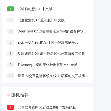
4
《莉莉幻想曲》中文版
5
《生化危机3：重制版》中文版
6
Deer God 0.5.3去除引流免root解锁百种软件会员
7
ZK助手3.1.9智能倒计时一键京东抢茅台
8
反应速度2.0锻炼手速老伺机开车防疲劳必备
9
ThemeApp桌面美化神器解锁永久会员
10
星果 Ai交互剧情解锁支线 对话驱动交互故事剧情
随机推荐
1
安卓驾考题库大全v2.2.8去广告精简版