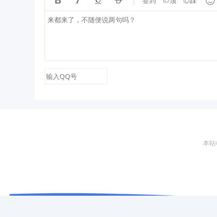





签到
顶
踩
本站