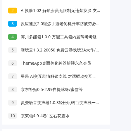
2
AI换脸1.02 解锁会员无限制无违禁换脸 支持照片/视频
3
反应速度2.0锻炼手速老伺机开车防疲劳必备
4
霁川多能箱1.0.0 万能工具箱内置驾考考题 去水印等功能
5
嗨玩云1.3.2.20050 免费云游戏玩3A大作/热门游戏 无延迟免下载
6
ThemeApp桌面美化神器解锁永久会员
7
星果 Ai交互剧情解锁支线 对话驱动交互故事剧情
8
京东补贴0.5-2.99自提冰杯/蜜雪等
9
灵变语音变声器1.0.3轻松玩转百变声线一键变声
10
京東领4.9-4卷1左右花露水