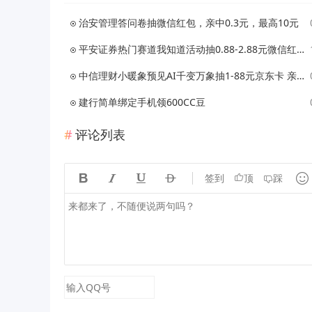
治安管理答问卷抽微信红包，亲中0.3元，最高10元
平安证券热门赛道我知道活动抽0.88-2.88元微信红包、1-10元京东卡
中信理财小暖象预见AI千变万象抽1-88元京东卡 亲测中1元
建行简单绑定手机领600CC豆
评论列表





签到
顶
踩