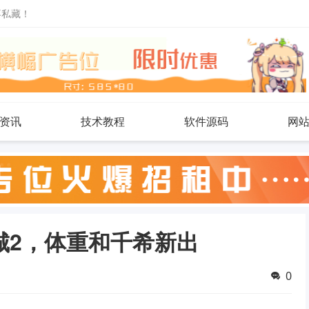
不私藏！
资讯
技术教程
软件源码
网
城2，体重和千希新出
0