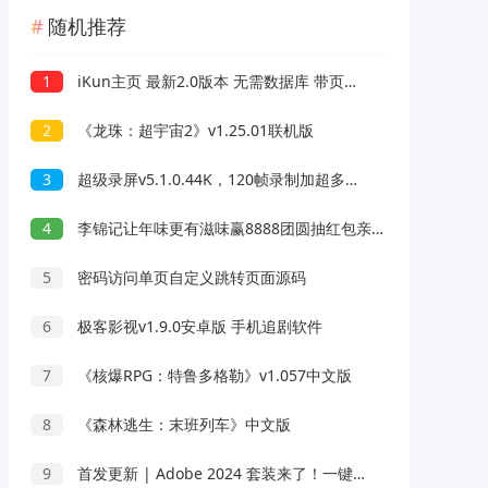
随机推荐
1
iKun主页 最新2.0版本 无需数据库 带页面音乐版本~
2
《龙珠：超宇宙2》v1.25.01联机版
3
超级录屏v5.1.0.44K，120帧录制加超多编辑功能
4
李锦记让年味更有滋味赢8888团圆抽红包亲测0.38元
5
密码访问单页自定义跳转页面源码
6
极客影视v1.9.0安卓版 手机追剧软件
7
《核爆RPG：特鲁多格勒》v1.057中文版
8
《森林逃生：末班列车》中文版
9
首发更新 | Adobe 2024 套装来了！一键激活，永久使用