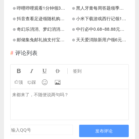
哔哩哔哩观看1分钟领3天会员
黑人牙膏每周答题领季度礼包
抖音查看足迹领随机购物红包
小米下载游戏西行记领1元红包
奇幻乐消消、梦幻消消乐V4，简单拿0.6以上
中行必中0.68~88.88元红包
邮储集兔邮礼抽支付宝立减金
天天爱消除新用户领6元红包
评论列表




签到


顶
踩
发布评论