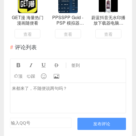
GET漫 海量热门
PPSSPP Gold -
蔚蓝抖音无水印播
漫画随便看
PSP 模拟器
放下载器电脑版
v1.15.4完整版
1.0
(25.7 MB)
查看
查看
查看
评论列表




签到


顶
踩
发布评论