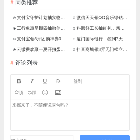
同类推荐
支付宝守护计划抽实物或会员
微信天天领QQ音乐绿钻周卡
工行象惠星期四抽微信立减金
科顺好工长抽红包，亲中0.3元
支付宝领5亓团购神券0.01亓购
厦门国际银行，签到7天领10元微信立减金！
云缴费欢聚一夏开扭蛋抽最高218元缴费立减金
抖音商城领3亓无门槛立减券
评论列表




签到


顶
踩