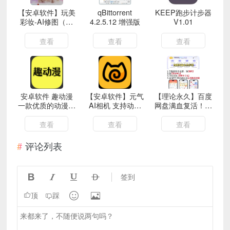
【安卓软件】玩美
qBittorrent
KEEP跑步计步器
彩妆-AI修图（解
4.2.5.12 增强版
V1.01
锁会员）
查看
查看
查看
安卓软件 趣动漫
【安卓软件】元气
【理论永久】百度
一款优质的动漫影
AI相机 支持动漫
网盘满血复活！最
视APP
脸修复老照片等一
新不限速下载！亲
键操作
测速度20M/S！
查看
查看
查看
评论列表




签到


顶
踩