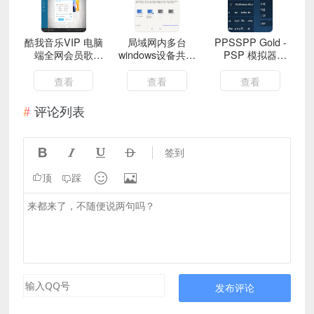
酷我音乐VIP 电脑
局域网内多台
PPSSPP Gold -
端全网会员歌
windows设备共用
PSP 模拟器
曲/MV 免费下载无
一套键鼠【微软官
v1.15.4完整版
需登录
方】
(25.7 MB)
查看
查看
查看
评论列表




签到


顶
踩
发布评论