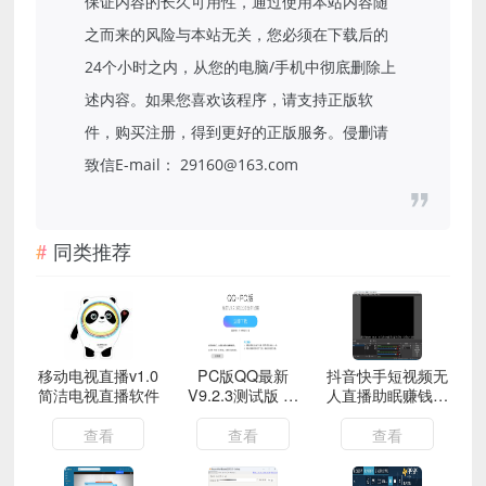
保证内容的长久可用性，通过使用本站内容随
之而来的风险与本站无关，您必须在下载后的
24个小时之内，从您的电脑/手机中彻底删除上
述内容。如果您喜欢该程序，请支持正版软
件，购买注册，得到更好的正版服务。侵删请
致信E-mail： 29160@163.com
同类推荐
移动电视直播v1.0
PC版QQ最新
抖音快手短视频无
简洁电视直播软件
V9.2.3测试版 新
人直播助眠赚钱项
增消息转发群助手
目，小白也能快速
分组
上手（教程+素材
查看
查看
查看
+软件）