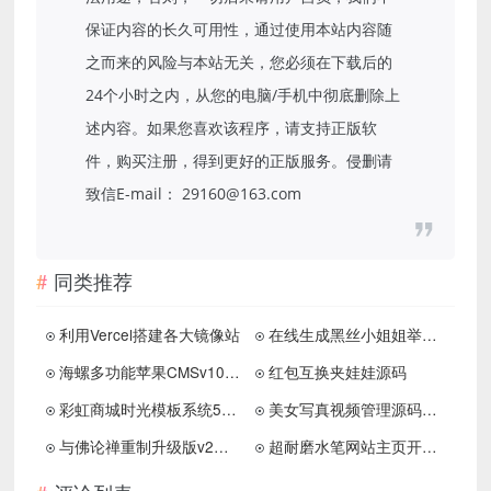
保证内容的长久可用性，通过使用本站内容随
之而来的风险与本站无关，您必须在下载后的
24个小时之内，从您的电脑/手机中彻底删除上
述内容。如果您喜欢该程序，请支持正版软
件，购买注册，得到更好的正版服务。侵删请
致信E-mail： 29160@163.com
同类推荐
利用Vercel搭建各大镜像站
在线生成黑丝小姐姐举牌图片源码,接口php版
海螺多功能苹果CMSv10自适应全屏高端模板修复版
红包互换夹娃娃源码
彩虹商城时光模板系统5.1授权去除修复
美女写真视频管理源码最新版 带云转码+会员VIP系统|支持一键采集+代理系统
与佛论禅重制升级版v2源码分享
超耐磨水笔网站主页开源html源码