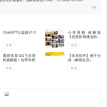
ChatGPT公益版V1.3
小草视频-破解版
【优质影视播放软件
提供电视剧电影动漫
以及自制内容已去除
查看
查看
广告】
重磅首发QQ飞车联
【安卓软件】猴子分
机破解版！自带存档
身（解锁会员）
查看
查看
