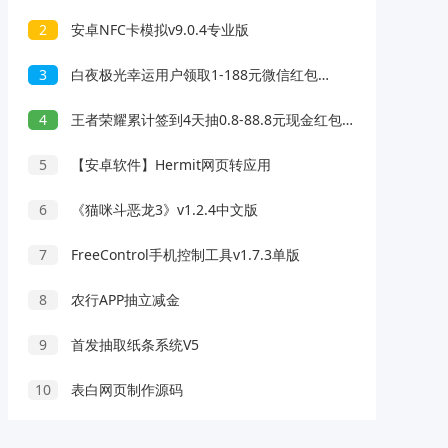
2
安卓NFC卡模拟v9.0.4专业版
3
白夜极光幸运用户领取1-188元微信红包亲测中1元
4
王者荣耀累计签到4天抽0.8-88.8元现金红包 不限新老用户
5
【安卓软件】Hermit网页转应用
6
《猫咪斗恶龙3》v1.2.4中文版
7
FreeControl手机控制工具v1.7.3单版
8
农行APP抽立减金
9
首发抽取纸条系统V5
10
表白网页制作源码