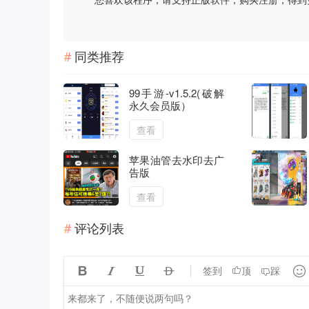
同类推荐
99手游-v1.5.2(破解
永久会员版）
查看
苹果油管去水印去广
告版
查看
评论列表





签到
顶
踩