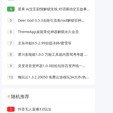
4
星果 Ai交互剧情解锁支线 对话驱动交互故事剧情
5
Deer God 0.5.3去除引流免root解锁百种软件会员
6
ThemeApp桌面美化神器解锁永久会员
7
京东补贴0.5-2.99自提冰杯/蜜雪等
8
霁川多能箱1.0.0 万能工具箱内置驾考考题 去水印等功能
9
灵变语音变声器1.0.3轻松玩转百变声线一键变声
10
嗨玩云1.3.2.20050 免费云游戏玩3A大作/热门游戏 无延迟免下载
随机推荐
1
抖音无人直播3.0玩法