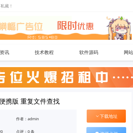
不私藏！
资讯
技术教程
软件源码
网
5.16便携版 重复文件查找
下载地址
作者：admin
20
点评：0 条