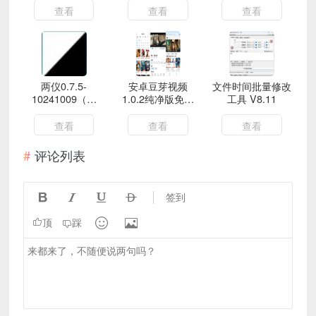
员
查看
查看
查看
两仪0.7.5-
安卓豆芽视频
文件时间批量修改
10241009（免
1.0.2纯净版免广
工具 V8.11
root权限安卓容
告直接领取次数
器）
查看
查看
查看
评论列表




签到


顶
踩