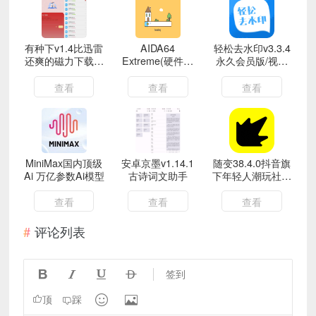
有种下v1.4比迅雷
AIDA64
轻松去水印v3.3.4
还爽的磁力下载工
Extreme(硬件检
永久会员版/视频
具
测工具)v8.00注册
去水印工具
版
查看
查看
查看
MiniMax国内顶级
安卓京墨v1.14.1
随变38.4.0抖音旗
Ai 万亿参数Ai模型
古诗词文助手
下年轻人潮玩社区
沉浸式刷短视频
查看
查看
查看
评论列表




签到


顶
踩