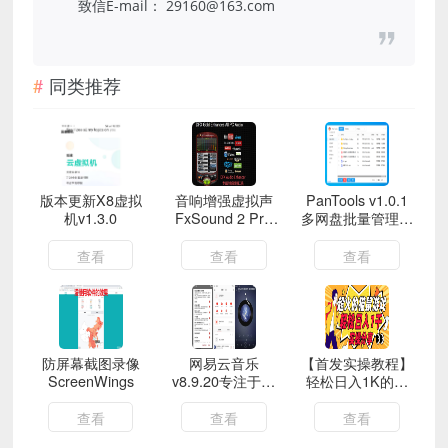
致信E-mail： 29160@163.com
同类推荐
版本更新X8虚拟
音响增强虚拟声
PanTools v1.0.1
机v1.3.0
FxSound 2 Pro
多网盘批量管理工
1.1.17 破解版
具
查看
查看
查看
防屏幕截图录像
网易云音乐
【首发实操教程】
ScreenWings
v8.9.20专注于发
轻松日入1K的猫
现与分享的音乐，
鼠游戏【包引流软
解锁本地黑椒会员
件+项目素材】
查看
查看
查看
版/去广告 定制版