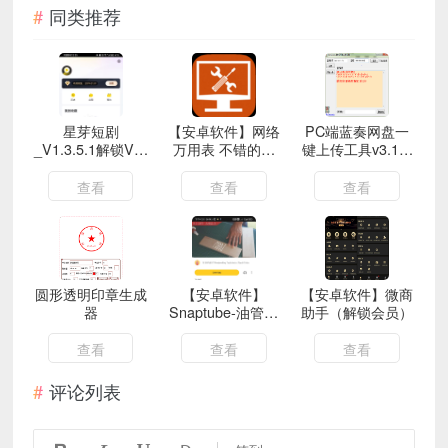
同类推荐
星芽短剧
【安卓软件】网络
PC端蓝奏网盘一
_V1.3.5.1解锁VIP
万用表 不错的网
键上传工具v3.1下
版（安装即会员）
络测试工具
载 操作简便
查看
查看
查看
圆形透明印章生成
【安卓软件】
【安卓软件】微商
器
Snaptube-油管脸
助手（解锁会员）
书海外资源下载工
具（解锁会员）
查看
查看
查看
评论列表