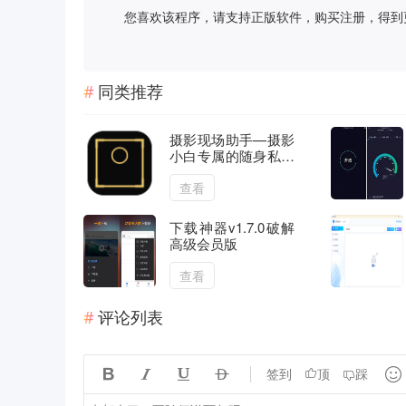
您喜欢该程序，请支持正版软件，购买注册，得到更好的正
同类推荐
摄影现场助手—摄影
小白专属的随身私教
｜安卓
查看
下载神器v1.7.0破解
高级会员版
查看
评论列表





签到
顶
踩