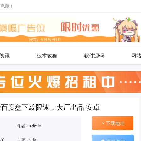
不私藏！
资讯
技术教程
软件源码
网
百度盘下载限速，大厂出品 安卓
下载地址
作者：admin
:51
点评：0 条