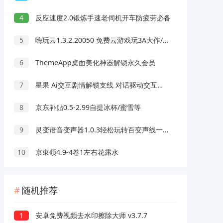
4
反应速度2.0锻炼手速老伺机开车防疲劳必备
5
嗨玩云1.3.2.20050 免费云游戏玩3A大作/热门游戏 无延迟免下载
6
ThemeApp桌面美化神器解锁永久会员
7
星果 Ai交互剧情解锁支线 对话驱动交互故事剧情
8
京东补贴0.5-2.99自提冰杯/蜜雪等
9
灵变语音变声器1.0.3轻松玩转百变声线一键变声
10
京東领4.9-4卷1左右花露水
随机推荐
1
安卓免费视频去水印擦除大师 v3.7.7