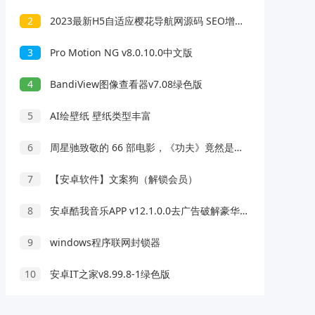
2
2023最新H5自适应樱花导航网源码 SEO增强版
3
Pro Motion NG v8.0.10.0中文版
4
BandiView图像查看器v7.08绿色版
5
AI绘壁纸 壁纸类型丰富
6
周星驰致敬的 66 部电影，《功夫》竟然是彩蛋最多的！
7
【安卓软件】文案狗（解锁会员）
8
安卓酷我音乐APP v12.1.0.0去广告破解豪华vip版
9
windows程序联网封锁器
10
安卓IT之家v8.99.8-1绿色版