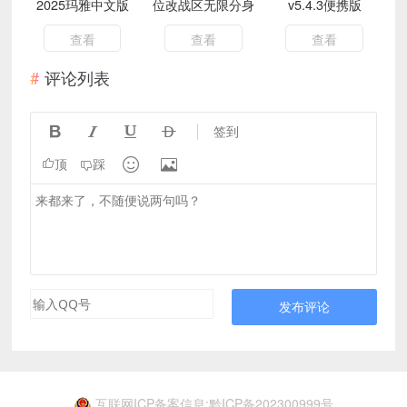
2025玛雅中文版
位改战区无限分身
v5.4.3便携版
查看
查看
查看
评论列表




签到


顶
踩
发布评论
互联网ICP备案信息:黔ICP备202300999号