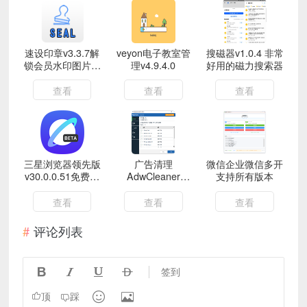
速设印章v3.3.7解
veyon电子教室管
搜磁器v1.0.4 非常
锁会员水印图片设
理v4.9.4.0
好用的磁力搜索器
计工具
查看
查看
查看
三星浏览器领先版
广告清理
微信企业微信多开
v30.0.0.51免费浏
AdwCleaner
支持所有版本
览全国任意网络支
v8.7.1
持插件｜纯净版
查看
查看
查看
评论列表




签到


顶
踩