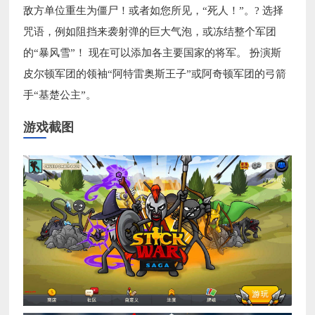
敌方单位重生为僵尸！或者如您所见，“死人！”。? 选择
咒语，例如阻挡来袭射弹的巨大气泡，或冻结整个军团
的“暴风雪”！ 现在可以添加各主要国家的将军。 扮演斯
皮尔顿军团的领袖“阿特雷奥斯王子”或阿奇顿军团的弓箭
手“基楚公主”。
游戏截图