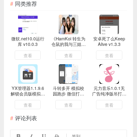
同类推荐
微软.net10.0运行
《HamKoi 转生为
安卓死了么Keep
库 v10.0.3
仓鼠的我与三姐妹
Alive v1.3.3
的甜蜜生活》影
查看
查看
查看
YX管理器1.1.9.6
斗转多开 模拟校
元力音乐1.0.1无
解锁会员版模拟模
园跑步 微信打卡
广告纯净版吊打付
仿MT管理器
的神器
费！
查看
查看
查看
评论列表




签到