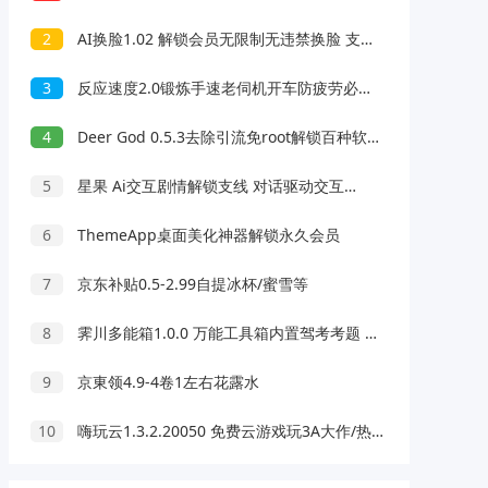
2
AI换脸1.02 解锁会员无限制无违禁换脸 支持照片/视频
3
反应速度2.0锻炼手速老伺机开车防疲劳必备
4
Deer God 0.5.3去除引流免root解锁百种软件会员
5
星果 Ai交互剧情解锁支线 对话驱动交互故事剧情
6
ThemeApp桌面美化神器解锁永久会员
7
京东补贴0.5-2.99自提冰杯/蜜雪等
8
霁川多能箱1.0.0 万能工具箱内置驾考考题 去水印等功能
9
京東领4.9-4卷1左右花露水
10
嗨玩云1.3.2.20050 免费云游戏玩3A大作/热门游戏 无延迟免下载