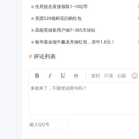
生死狙击直接领取1~10Q币
美团520领鲜花闪购红包
高能英雄新用户抽7~365天绿钻
银华基金端午飙龙舟抽红包，亲中1.8元！
评论列表





签到
顶
踩