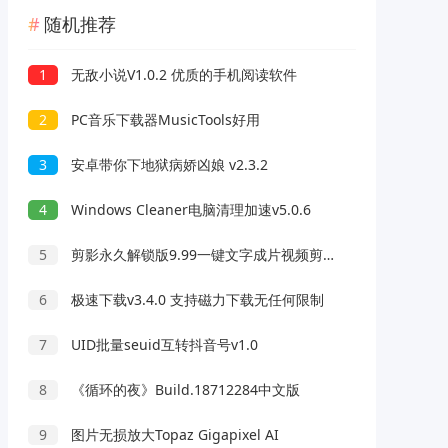
随机推荐
1
无敌小说V1.0.2 优质的手机阅读软件
2
PC音乐下载器MusicTools好用
3
安卓带你下地狱病娇凶娘 v2.3.2
4
Windows Cleaner电脑清理加速v5.0.6
5
剪影永久解锁版9.99一键文字成片视频剪辑神器
6
极速下载v3.4.0 支持磁力下载无任何限制
7
UID批量seuid互转抖音号v1.0
8
《循环的夜》Build.18712284中文版
9
图片无损放大Topaz Gigapixel AI