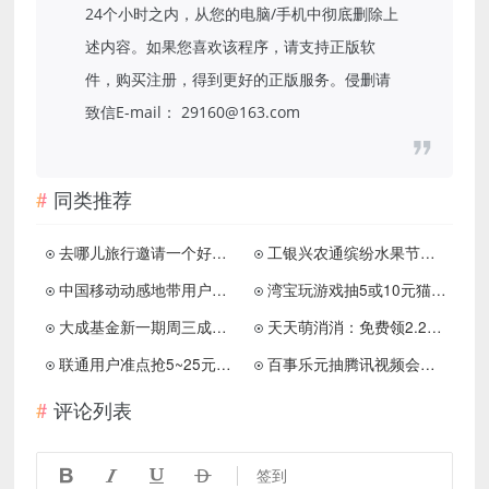
24个小时之内，从您的电脑/手机中彻底删除上
述内容。如果您喜欢该程序，请支持正版软
件，购买注册，得到更好的正版服务。侵删请
致信E-mail： 29160@163.com
同类推荐
去哪儿旅行邀请一个好友送1元红包
工银兴农通缤纷水果节抽5元微信立减金
中国移动动感地带用户免费领30天咪咕音乐白金会员
湾宝玩游戏抽5或10元猫超卡
大成基金新一期周三成有礼抽随机红包亲测1.88元
天天萌消消：免费领2.2元！
联通用户准点抢5~25元话费券
百事乐元抽腾讯视频会员5天
评论列表




签到