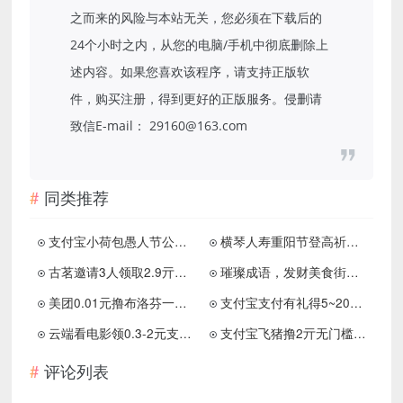
之而来的风险与本站无关，您必须在下载后的
24个小时之内，从您的电脑/手机中彻底删除上
述内容。如果您喜欢该程序，请支持正版软
件，购买注册，得到更好的正版服务。侵删请
致信E-mail： 29160@163.com
同类推荐
支付宝小荷包愚人节公开小荷包必得2元支付宝红包
横琴人寿重阳节登高祈福抽微信红包、琴豆 亲测中1.17元
古茗邀请3人领取2.9亓咖啡券
璀璨成语，发财美食街，花生计步，免费赚0.9元！
美团0.01元撸布洛芬一盒包邮
支付宝支付有礼得5~20亓红包
云端看电影领0.3-2元支付宝红包或立减金
支付宝飞猪撸2亓无门槛红包
评论列表