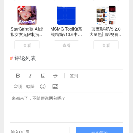
StarGirl女孩 AI虚
MSMG ToolKit系
蓝鹰影视V5.2.0
拟女友无限制沉浸
统精简v13.6中文
大量热门影视资源
聊天
版
免费看
查看
查看
查看
评论列表




签到


顶
踩
发布评论